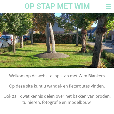
OP STAP MET WIM
Ga
direct
naar
de
hoofdinhoud
Welkom op de website: op stap met Wim Blankers
Op deze site kunt u wandel- en fietsroutes vinden.
Ook zal ik wat kennis delen over het bakken van broden,
tuinieren, fotografie en modelbouw.